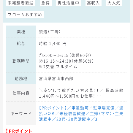
未経験者歓迎
急募
男性活躍中
高収入
大人気
フロームおすすめ
業種
製造（工場）
給与
時給 1,440 円
①8:00～16:15（休憩60分）
勤務時間
②16:15～24:30（休憩60分）
※2交替 フルタイム
勤務地
富山県富山市西部
＼安定して稼ぎたい方必見！！／ 超高時給
仕事内容
1,440円～1,500円のお仕事！ …
【PRポイント】／車通勤可／駐車場完備／週
キーワード
払いＯＫ／未経験者歓迎／主婦（ママ）・主夫
活躍中／20代・30代活躍中／3…
PRポイント