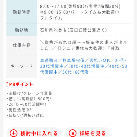
8:00～17:00(休憩90分/実働7時間30分)
勤務時間
＊9:00~15:00/パートタイムも大歓迎◎
フルタイム
勤務地
石川県能美市（辰口丘陵公園近く）
＼資格があれば超～～好条件の求人が出ま
仕事内容
した！／ ◎シニア世代も大歓迎！ 「昔取…
車通勤可／駐車場完備／週払いＯＫ／20代・
キーワード
30代活躍中／30代・40代活躍中／40代・50
代活躍中／50代・60代活…
PRポイント
・玉掛け/クレーン作業員
・嬉しい高時給1,500円！
・20代～60代活躍中！
・男性活躍中！
・日払い/週払い対応
検討中に入れる
詳細を見る