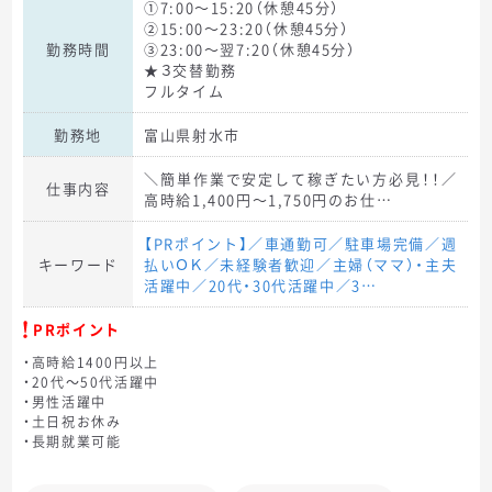
①7:00～15:20（休憩45分）
②15:00～23:20（休憩45分）
勤務時間
③23:00～翌7:20（休憩45分）
★３交替勤務
フルタイム
勤務地
富山県射水市
＼簡単作業で安定して稼ぎたい方必見！！／
仕事内容
高時給1,400円～1,750円のお仕…
【PRポイント】／車通勤可／駐車場完備／週
キーワード
払いＯＫ／未経験者歓迎／主婦（ママ）・主夫
活躍中／20代・30代活躍中／3…
PRポイント
・高時給1400円以上
・20代～50代活躍中
・男性活躍中
・土日祝お休み
・長期就業可能