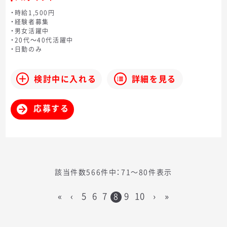
・時給1,500円
・経験者募集
・男女活躍中
・20代～40代活躍中
・日勤のみ
検討中に入れる
詳細を見る
応募する
該当件数566件中：71〜80件表示
«
‹
5
6
7
9
10
›
»
8