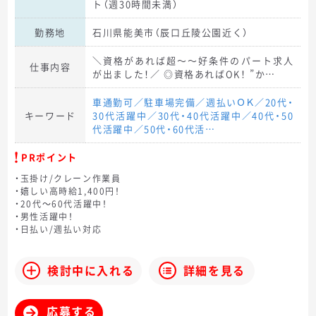
ト（週30時間未満）
勤務地
石川県能美市（辰口丘陵公園近く）
＼資格があれば超～～好条件のパート求人
仕事内容
が出ました！／ ◎資格あればOK！ ”か…
車通勤可／駐車場完備／週払いＯＫ／20代・
キーワード
30代活躍中／30代・40代活躍中／40代・50
代活躍中／50代・60代活…
PRポイント
・玉掛け/クレーン作業員
・嬉しい高時給1,400円！
・20代～60代活躍中！
・男性活躍中！
・日払い/週払い対応
検討中に入れる
詳細を見る
応募する