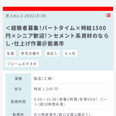
求人No.2-260219-05
＜経験者募集！パートタイム×時給1500
円×シニア歓迎！＞セメント系資材のなら
し・仕上げ作業＠能美市
急募
男性活躍中
高収入
大人気
フロームおすすめ
業種
製造（工場）
給与
時給 1,500 円
9:00～15:00（実働5時間/休憩60分） パー
勤務時間
ト（週30時間未満）
勤務地
石川県能美市（辰口丘陵公園近く）