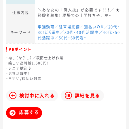
＼あなたの「職人技」が必要です！！！／ ★
仕事内容
経験者募集！ 現場での土間打ちや、左…
車通勤可／駐車場完備／週払いＯＫ／20代・
キーワード
30代活躍中／30代・40代活躍中／40代・50
代活躍中／50代・60代活…
PRポイント
・均し（ならし）／表面仕上げ作業
・嬉しい高時給1,500円！
・シニア歓迎♪
・男性活躍中！
・日払い/週払い対応
検討中に入れる
詳細を見る
応募する