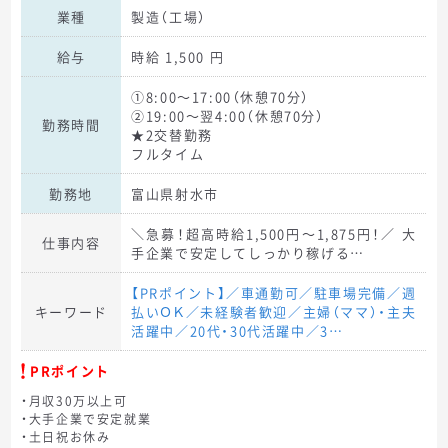
業種
製造（工場）
給与
時給 1,500 円
①8:00～17:00（休憩70分）
②19:00～翌4:00（休憩70分）
勤務時間
★2交替勤務
フルタイム
勤務地
富山県射水市
＼急募！超高時給1,500円～1,875円！／ 大
仕事内容
手企業で安定してしっかり稼げる…
【PRポイント】／車通勤可／駐車場完備／週
キーワード
払いＯＫ／未経験者歓迎／主婦（ママ）・主夫
活躍中／20代・30代活躍中／3…
PRポイント
・月収30万以上可
・大手企業で安定就業
・土日祝お休み