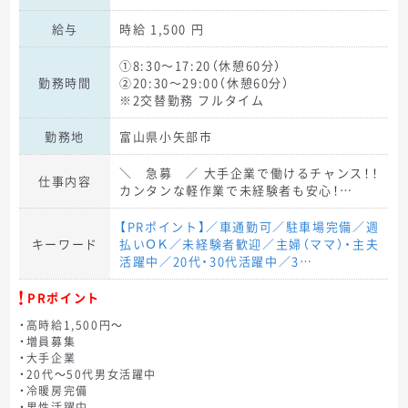
給与
時給 1,500 円
①8:30～17:20（休憩60分）
勤務時間
②20:30～29:00（休憩60分）
※2交替勤務 フルタイム
勤務地
富山県小矢部市
＼ 急募 ／ 大手企業で働けるチャンス！！
仕事内容
カンタンな軽作業で未経験者も安心！…
【PRポイント】／車通勤可／駐車場完備／週
キーワード
払いＯＫ／未経験者歓迎／主婦（ママ）・主夫
活躍中／20代・30代活躍中／3…
PRポイント
・高時給1,500円～
・増員募集
・大手企業
・20代～50代男女活躍中
・冷暖房完備
・男性活躍中