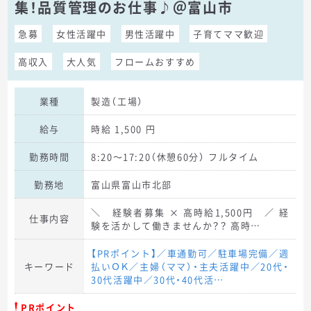
集！品質管理のお仕事♪＠富山市
急募
女性活躍中
男性活躍中
子育てママ歓迎
高収入
大人気
フロームおすすめ
業種
製造（工場）
給与
時給 1,500 円
勤務時間
8:20～17:20（休憩60分） フルタイム
勤務地
富山県富山市北部
＼ 経験者募集 × 高時給1,500円 ／ 経
仕事内容
験を活かして働きませんか？？ 高時…
【PRポイント】／車通勤可／駐車場完備／週
キーワード
払いＯＫ／主婦（ママ）・主夫活躍中／20代・
30代活躍中／30代・40代活…
PRポイント