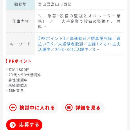
勤務地
富山県富山市西部
＼ 急募！設備の監視とオペレーター業
仕事内容
務！ ／ 大手企業で設備の監視と、 原
料…
【PRポイント】／車通勤可／駐車場完備／週
キーワード
払いＯＫ／未経験者歓迎／主婦（ママ）・主夫
活躍中／20代・30代活躍中／3…
PRポイント
・時給1800円
・20代～50代活躍中
・男性活躍中
・未経験歓迎
・制服貸与
検討中に入れる
詳細を見る
応募する