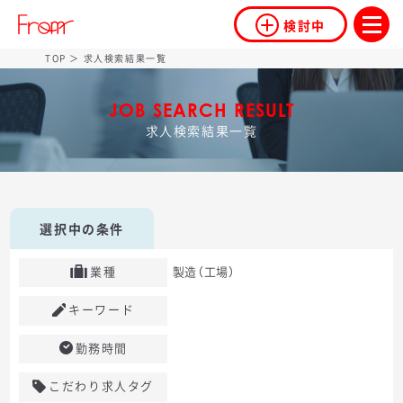
検討中
TOP
＞ 求人検索結果一覧
JOB SEARCH RESULT
求人検索結果一覧
選択中の条件
業種
製造（工場）
キーワード
勤務時間
こだわり求人タグ