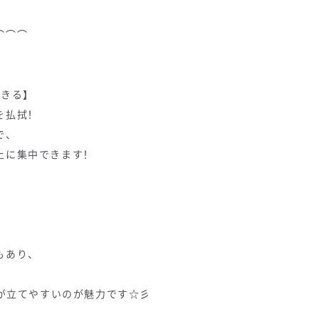
⌒⌒⌒
きる】
を払拭！
で、
上に集中できます！
もあり、
、
計が立てやすいのが魅力です☆彡