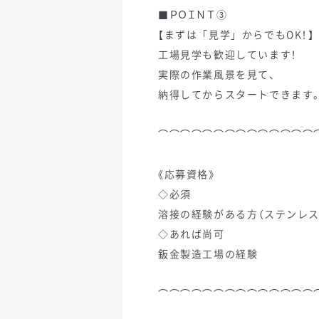
■ＰＯＩＮＴ③
【まずは「見学」からでもOK！】
工場見学も歓迎しています！
実際の作業風景を見て、
納得してからスタートできます
⌒⌒⌒⌒⌒⌒⌒⌒⌒⌒⌒⌒⌒⌒
《応募資格》
◇必須
溶接の経験がある方（ステンレス
◇あれば尚可
鈑金製造工場の経験
⌒⌒⌒⌒⌒⌒⌒⌒⌒⌒⌒⌒⌒⌒