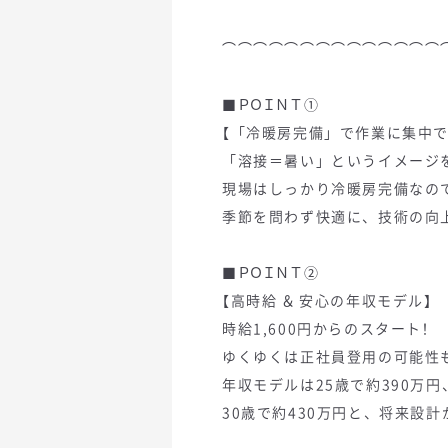
⌒⌒⌒⌒⌒⌒⌒⌒⌒⌒⌒⌒⌒⌒
■ＰＯＩＮＴ①
【「冷暖房完備」で作業に集中で
「溶接＝暑い」というイメージ
現場はしっかり冷暖房完備なの
季節を問わず快適に、技術の向
■ＰＯＩＮＴ②
【高時給 ＆ 安心の年収モデル】
時給1,600円からのスタート！
ゆくゆくは正社員登用の可能性
年収モデルは25歳で約390万円
30歳で約430万円と、将来設