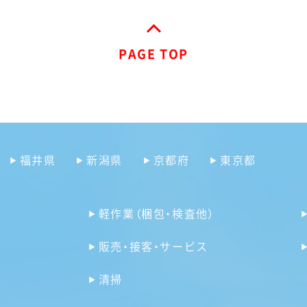
PAGE TOP
福井県
新潟県
京都府
東京都
軽作業（梱包・検査他）
販売・接客・サービス
清掃