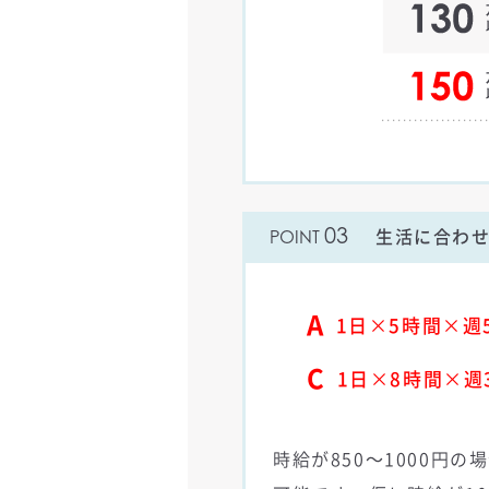
03
生活に合わ
POINT
A
1日×5時間×週
C
1日×8時間×週
時給が850～1000円の