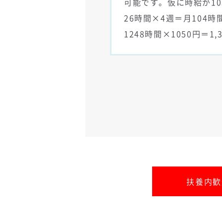
可能です。仮に時給が10
26時間×4週＝月104時
1248時間×1050円＝1,
扶養内歓