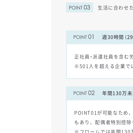
03
生活に合わせ
POINT
01
週30時間（
POINT
正社員・派遣社員を含む労
※501人を超える企業で
02
年間130万
POINT
POINT01が可能なた
もあり、配偶者特別控除
※フロームでは年間130