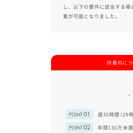
し、以下の要件に該当する場
業が可能となりました。
扶養内に
01
週30時間（2
POINT
02
年間130万
POINT