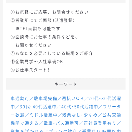
①お気軽にご応募、お問合せください
②営業所にてご面談（派遣登録）
※TEL面談も可能です
③面談時にお仕事の条件などを、
お聞かせください
④あなたを必要としている職場をご紹介
⑤企業見学～入社準備OK
⑥お仕事スタート！！
キーワード
車通勤可／駐車場完備／週払いＯＫ／20代・30代活躍
中／30代・40代活躍中／40代・50代活躍中／フリータ
ー歓迎／ミドル活躍中／残業なし・少なめ／公共交通
機関で通える／電車・バス通勤可／正社員登用有り／
資格を活かせる／ブランク歓迎／残業月10時間以内