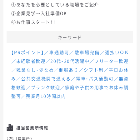
④あなたを必要としている職場をご紹介
⑤企業見学～入社準備OK
⑥お仕事スタート！！
キーワード
【PRポイント】／車通勤可／駐車場完備／週払いＯＫ
／未経験者歓迎／20代・30代活躍中／フリーター歓迎
／残業なし・少なめ／制服あり／シフト制／平日お休
み／公共交通機関で通える／電車・バス通勤可／無資
格歓迎／ブランク歓迎／家庭や子供の用事でお休み調
整可／残業月10時間以内
担当営業所情報
〈石川営業所〉