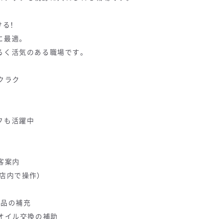
ける！
に最適。
るく活気のある職場です。
ラクラク
フも活躍中
客案内
店内で操作）
備品の補充
オイル交換の補助