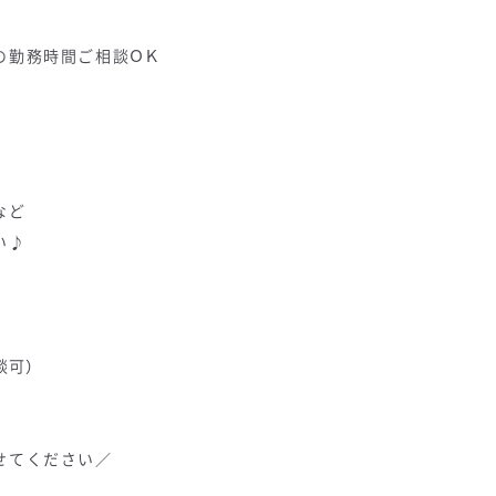
勤務時間ご相談ＯＫ
など
い♪
談可）
せてください／