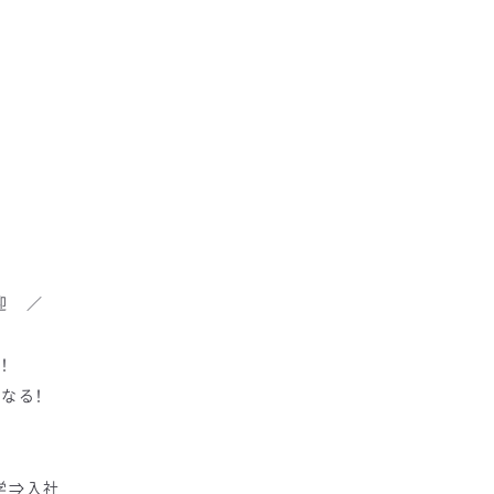
迎 ／
！
なる！
学⇒入社