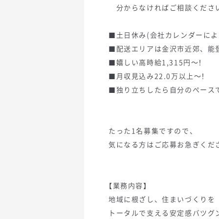
分からなければご相談ください
■土日休み(会社カレンダーによ
■配送エリアは金沢市近郊、能
■嬉しい高時給1,315円～！
■月収見込み22.0万以上～！
■独り立ちしたら自分のぺース
たった1名募集ですので、
気になる方はご応募お急ぎくだ
【業務内容】
地域に根ざし、住まいづくりを
トータルで支える安定感バツグ