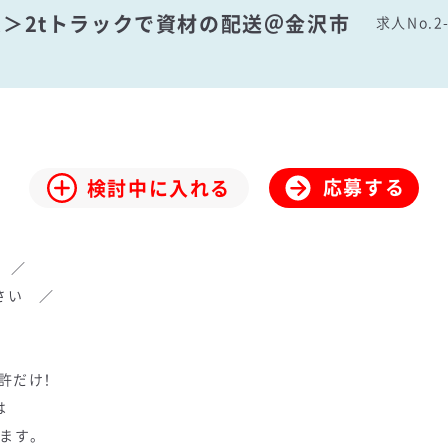
固定＞2tトラックで資材の配送＠金沢市
求人No.2-
応募する
検討中に入れる
 ／
さい ／
許だけ！
は
ます。