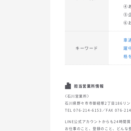
④
⑤
⑥
車
キーワード
躍
格
担当営業所情報
〈石川営業所〉
石川県野々市市御経塚2丁目186リ
TEL 076-214-6153／FAX 076-21
LINE公式アカウントからも24時間
お仕事のこと、登録のこと、どんな