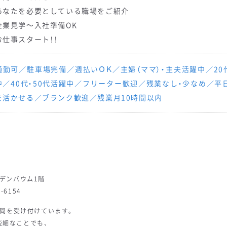
あなたを必要としている職場をご紹介
企業見学～入社準備OK
お仕事スタート！！
通勤可／駐車場完備／週払いＯＫ／主婦（ママ）・主夫活躍中／20代
中／40代・50代活躍中／フリーター歓迎／残業なし・少なめ／
を活かせる／ブランク歓迎／残業月10時間以内
ンデンバウム1階
4-6154
質問を受け付けています。
些細なことでも、