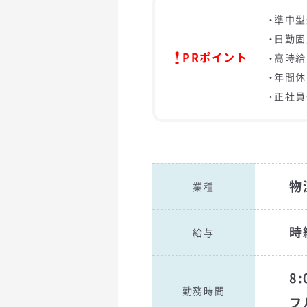
・準中型
・日勤
PRポイント
・高時給
・年間休
・正社
物
業種
時給
給与
8
勤務時間
フ