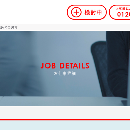
お気軽に
検討中
012
の配送＠金沢市
JOB DETAILS
お仕事詳細