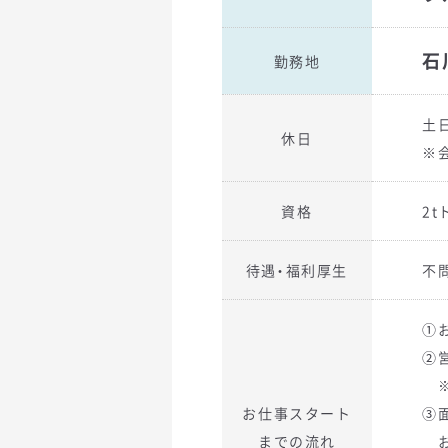
石
勤務地
土
休日
※
資格
2
待遇・福利厚生
不
①
②
※
お仕事スタート
③
までの流れ
お