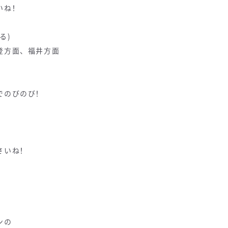
ね！
る)
登方面、福井方面
でのびのび！
さいね！
ンの