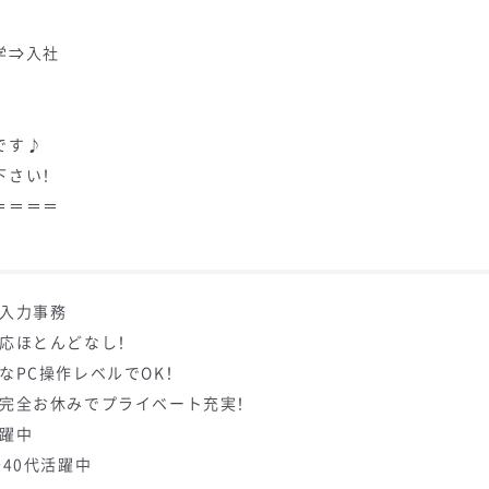
学⇒入社
です♪
下さい！
＝＝＝＝
タ入力事務
対応ほとんどなし！
なPC操作レベルでOK！
祝完全お休みでプライベート充実！
活躍中
～40代活躍中