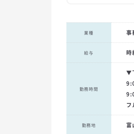
事
業種
時給
給与
▼
9
勤務時間
9
フ
富
勤務地