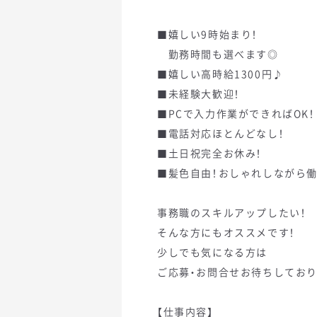
■嬉しい9時始まり！
勤務時間も選べます◎
■嬉しい高時給1300円♪
■未経験大歓迎！
■PCで入力作業ができればOK！
■電話対応ほとんどなし！
■土日祝完全お休み！
■髪色自由！おしゃれしながら
事務職のスキルアップしたい！
そんな方にもオススメです！
少しでも気になる方は
ご応募・お問合せお待ちしてお
【仕事内容】