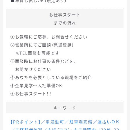
■車貸し出しOK（規定あり）
お仕事スタート
までの流れ
①お気軽にご応募、お問合せください
②営業所にてご面談（派遣登録）
※TEL面談も可能です
③面談時にお仕事の条件などを、
お聞かせください
④あなたを必要としている職場をご紹介
⑤企業見学～入社準備OK
⑥お仕事スタート！！
キーワード
【PRポイント】／車通勤可／駐車場完備／週払いＯＫ
／未経験者歓迎／主婦（ママ）・主夫活躍中／20代・30