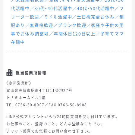
代活躍中／30代・40代活躍中／40代・50代活躍中／フ
リーター歓迎／ミドル活躍中／土日祝完全お休み／制
服あり／無資格歓迎／ブランク歓迎／家庭や子供の用
事でお休み調整可／年間休日120日以上／子育てママ
在籍中
担当営業所情報
〈高岡営業所〉
富山県高岡市駅南4丁目11番地27号
トナミホームビル1階
TEL 0766-50-8907／FAX 0766-50-8908
LINE公式アカウントからも24時間質問を受け付けています。
お仕事のこと、登録のこと、どんな些細なことでも、
チャット感覚でお気軽にお問い合わせ下さい。