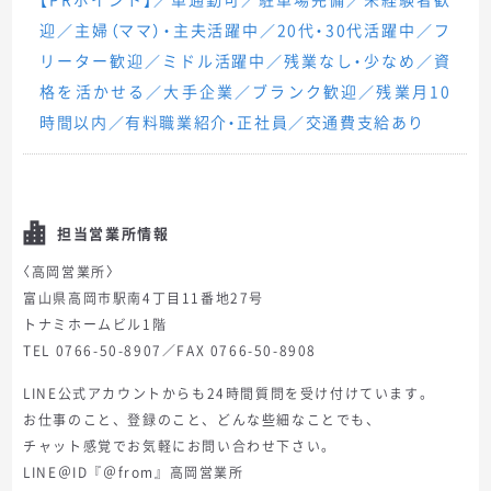
迎／主婦（ママ）・主夫活躍中／20代・30代活躍中／フ
リーター歓迎／ミドル活躍中／残業なし・少なめ／資
格を活かせる／大手企業／ブランク歓迎／残業月10
時間以内／有料職業紹介・正社員／交通費支給あり
担当営業所情報
〈高岡営業所〉
富山県高岡市駅南4丁目11番地27号
トナミホームビル1階
TEL 0766-50-8907／FAX 0766-50-8908
LINE公式アカウントからも24時間質問を受け付けています。
お仕事のこと、登録のこと、どんな些細なことでも、
チャット感覚でお気軽にお問い合わせ下さい。
LINE＠ID『＠from』高岡営業所