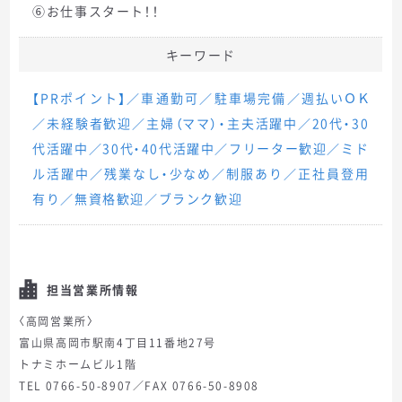
⑥お仕事スタート！！
キーワード
【PRポイント】／車通勤可／駐車場完備／週払いＯＫ
／未経験者歓迎／主婦（ママ）・主夫活躍中／20代・30
代活躍中／30代・40代活躍中／フリーター歓迎／ミド
ル活躍中／残業なし・少なめ／制服あり／正社員登用
有り／無資格歓迎／ブランク歓迎
担当営業所情報
〈高岡営業所〉
富山県高岡市駅南4丁目11番地27号
トナミホームビル1階
TEL 0766-50-8907／FAX 0766-50-8908