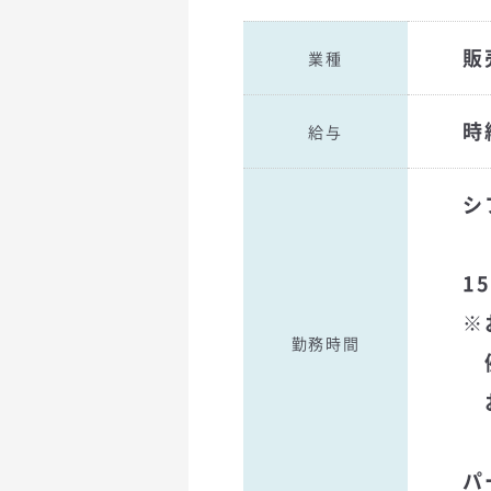
販
業種
時給
給与
シ
1
※
勤務時間
例
お
パ