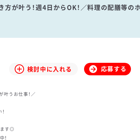
働き方が叶う！週4日からOK！／料理の配膳等
応募する
検討中に入れる
が叶うお仕事！／
い！
げます◎
中！