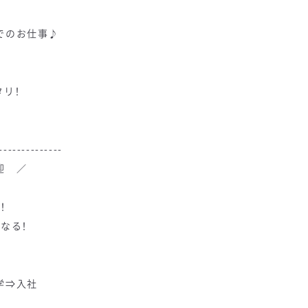
でのお仕事♪
リ！
--------------
迎 ／
！
なる！
学⇒入社