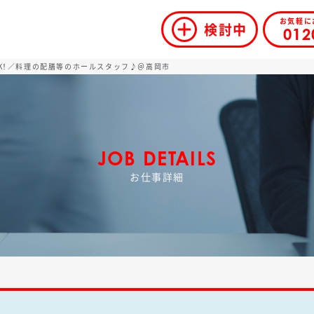
お気軽に
検討中
012
OK！／料理の配膳等のホールスタッフ♪＠高岡市
JOB DETAILS
お仕事詳細