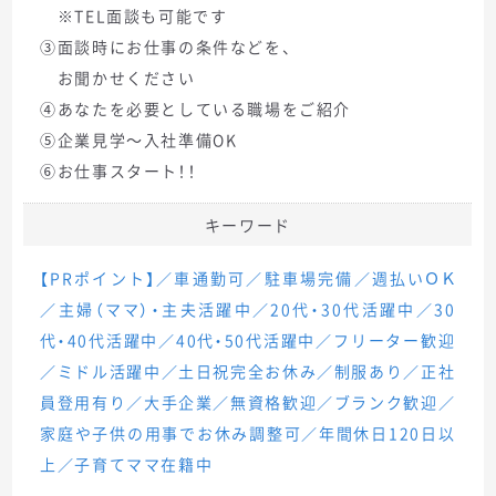
※TEL面談も可能です
③面談時にお仕事の条件などを、
お聞かせください
④あなたを必要としている職場をご紹介
⑤企業見学～入社準備OK
⑥お仕事スタート！！
キーワード
【PRポイント】／車通勤可／駐車場完備／週払いＯＫ
／主婦（ママ）・主夫活躍中／20代・30代活躍中／30
代・40代活躍中／40代・50代活躍中／フリーター歓迎
／ミドル活躍中／土日祝完全お休み／制服あり／正社
員登用有り／大手企業／無資格歓迎／ブランク歓迎／
家庭や子供の用事でお休み調整可／年間休日120日以
上／子育てママ在籍中