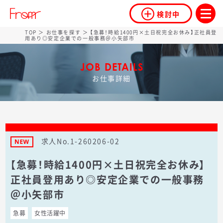
検討中
TOP
＞
お仕事を探す
＞ 【急募！時給1400円×土日祝完全お休み】正社員登
用あり◎安定企業での一般事務＠小矢部市
JOB DETAILS
お仕事詳細
求人No.1-260206-02
【急募！時給1400円×土日祝完全お休み】
正社員登用あり◎安定企業での一般事務
＠小矢部市
急募
女性活躍中