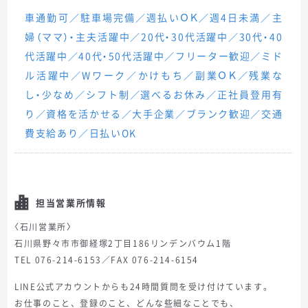
車通勤可／駐車場完備／週払いＯＫ／週4日未満／主
婦（ママ）・主夫活躍中／20代・30代活躍中／30代・40
代活躍中／40代・50代活躍中／フリーター歓迎／ミド
ル活躍中／Wワーク／かけもち／副業ＯＫ／残業な
し・少なめ／シフト制／選べるお休み／正社員登用有
り／資格を活かせる／大手企業／ブランク歓迎／交通
費支給あり／日払いOK
担当営業所情報
〈石川営業所〉
石川県野々市市御経塚2丁目186リンデンバウム1階
TEL 076-214-6153／FAX 076-214-6154
LINE公式アカウントからも24時間質問を受け付けています。
お仕事のこと、登録のこと、どんな些細なことでも、