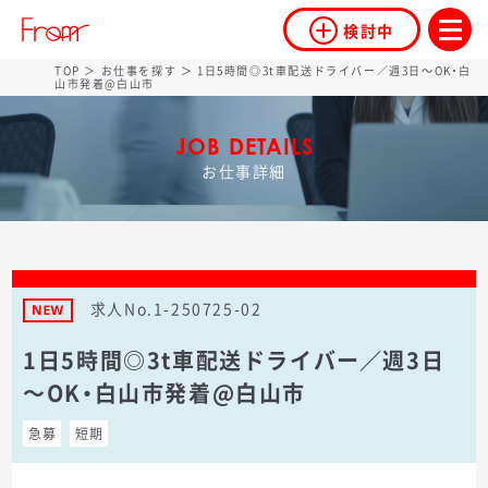
検討中
TOP
＞
お仕事を探す
＞ 1日5時間◎3t車配送ドライバー／週3日～OK・白
山市発着@白山市
JOB DETAILS
お仕事詳細
求人No.1-250725-02
1日5時間◎3t車配送ドライバー／週3日
～OK・白山市発着@白山市
急募
短期