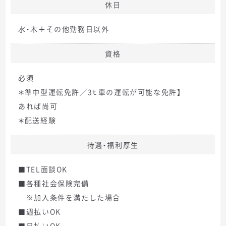
休日
水・木＋その他勤務日以外
資格
必須
＊準中型運転免許／3ｔ車の運転が可能な免許】
あれば尚可
＊配送経験
待遇・福利厚生
■TEL面談OK
■各種社会保険完備
※加入条件を満たした場合
■週払いOK
■日払いOK