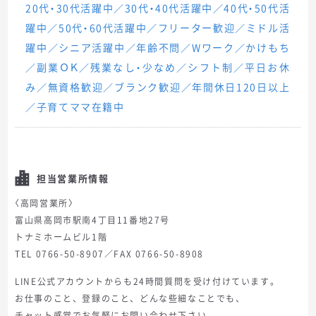
20代・30代活躍中／30代・40代活躍中／40代・50代活
躍中／50代・60代活躍中／フリーター歓迎／ミドル活
躍中／シニア活躍中／年齢不問／Wワーク／かけもち
／副業ＯＫ／残業なし・少なめ／シフト制／平日お休
み／無資格歓迎／ブランク歓迎／年間休日120日以上
／子育てママ在籍中
担当営業所情報
〈高岡営業所〉
富山県高岡市駅南4丁目11番地27号
トナミホームビル1階
TEL 0766-50-8907／FAX 0766-50-8908
LINE公式アカウントからも24時間質問を受け付けています。
お仕事のこと、登録のこと、どんな些細なことでも、
チャット感覚でお気軽にお問い合わせ下さい。