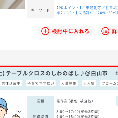
【PRポイント】／車通勤可／駐車
キーワード
婦（ママ）・主夫活躍中／20代・30
検討中に入れる
詳
以上】テーブルクロスのしわのばし♪＠白山市
求
男性活躍中
子育てママ歓迎
大量募集
大人気
フローム
業種
軽作業（梱包・検査他）
8:00～17:00(実働8時間)
勤務時間
9:00～18:00(実働8時間)