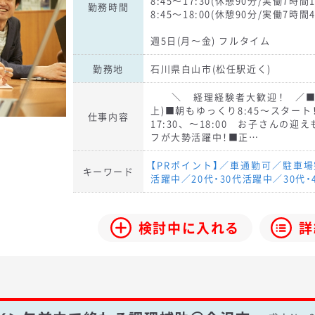
8:45～17:30(休憩90分/実働7時間1
勤務時間
8:45～18:00(休憩90分/実働7時間4
週5日(月～金) フルタイム
勤務地
石川県白山市(松任駅近く)
＼ 経理経験者大歓迎！ ／■土
上)■朝もゆっくり8:45～スタート
仕事内容
17:30、～18:00 お子さんの
フが大勢活躍中！■正…
【PRポイント】／車通勤可／駐車場
キーワード
活躍中／20代・30代活躍中／30代・
検討中に入れる
詳