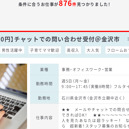
876
条件に合うお仕事が
件
見つかりました！
50円】チャットでの問い合わせ受付＠金沢市
男性活躍中
子育てママ歓迎
高収入
大人気
フロームお
業種
事務・オフィスワーク・営業
週5日（月～金）
勤務時間
9：00～17：45（実働8時間） フルタ
勤務地
石川県金沢市（金沢市立額中近く）
★★ メールやチャットでの問合せ
できればOK！ ★★～～～～～～
仕事内容
人を見たあなたは超ラッキー！ 
ら 超新着！スタッフ募集のお知ら