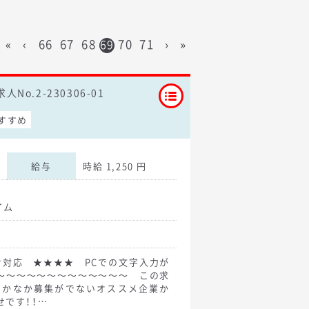
«
‹
66
67
68
70
71
›
»
69
求人No.2-230306-01
すすめ
給与
時給 1,250 円
イム
対応 ★★★★ PCでの文字入力が
～～～～～～～～～～～～～ この求
なかなか募集がでないオススメ企業か
せです！！…