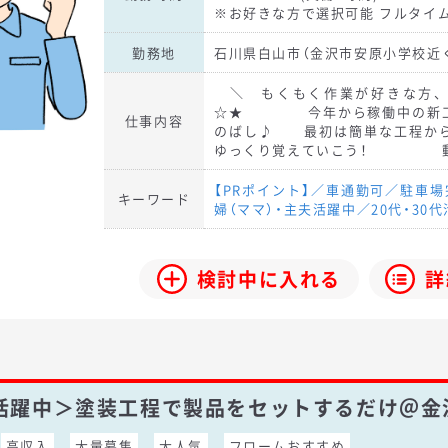
※お好きな方で選択可能 フルタイ
勤務地
石川県白山市（金沢市安原小学校近
＼ もくもく作業が好きな
☆★ 今年から稼働中の新工
仕事内容
のばし♪ 最初は簡単な工程か
ゆっくり覚えていこう！ 動
【PRポイント】／車通勤可／駐車
キーワード
婦（ママ）・主夫活躍中／20代・30
検討中に入れる
詳
性活躍中＞塗装工程で製品をセットするだけ＠金
高収入
大量募集
大人気
フロームおすすめ