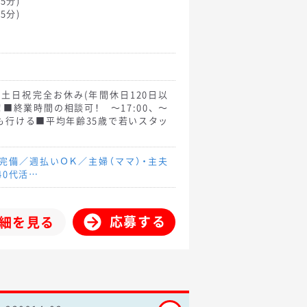
5分)
5分)
日祝完全お休み(年間休日120日以
！■終業時間の相談可！ ～17:00、～
迎えも行ける■平均年齢35歳で若いスタッ
完備／週払いＯＫ／主婦（ママ）・主夫
40代活…
応募する
細を見る