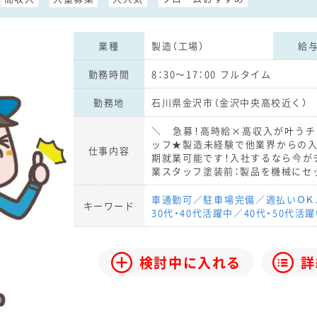
業種
製造（工場）
給
勤務時間
8：30～17：00 フルタイム
勤務地
石川県金沢市（金沢中央高校近く）
＼ 急募！高時給×高収入が叶うチ
ッフ★製造未経験で他業界からの入
仕事内容
期就業可能です！入社するなら今が
業スタッフ塗装前：製品を機械にセ
車通勤可／駐車場完備／週払いＯＫ／
キーワード
30代・40代活躍中／40代・50代活
検討中に入れる
詳