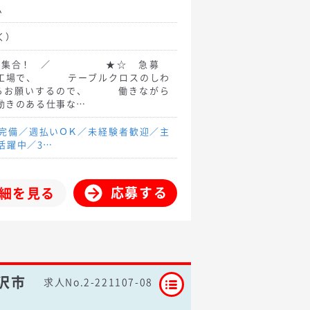
ム
く）
方、集合！ ／ ★☆ 急募
場で、 テーブルクロスのしわ
らお願いするので、 働きながら
きのある仕事な…
場完備／週払いＯＫ／未経験者歓迎／主
代活躍中／3…
応募する
細を見る
沢市
求人No.2-221107-08