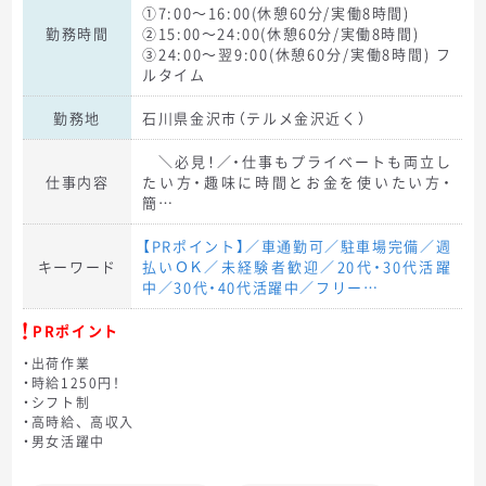
①7:00～16:00(休憩60分/実働8時間)
勤務時間
②15:00～24:00(休憩60分/実働8時間)
③24:00～翌9:00(休憩60分/実働8時間) フ
ルタイム
勤務地
石川県金沢市（テルメ金沢近く）
＼必見！／・仕事もプライベートも両立し
仕事内容
たい方・趣味に時間とお金を使いたい方・
簡…
【PRポイント】／車通勤可／駐車場完備／週
キーワード
払いＯＫ／未経験者歓迎／20代・30代活躍
中／30代・40代活躍中／フリー…
PRポイント
・出荷作業
・時給1250円！
・シフト制
・高時給、高収入
・男女活躍中