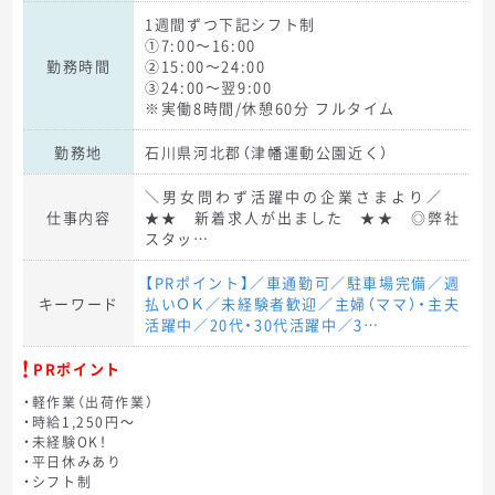
1週間ずつ下記シフト制
①7:00～16:00
勤務時間
②15:00～24:00
③24:00～翌9:00
※実働8時間/休憩60分 フルタイム
勤務地
石川県河北郡（津幡運動公園近く）
＼男女問わず活躍中の企業さまより／
仕事内容
★★ 新着求人が出ました ★★ ◎弊社
スタッ…
【PRポイント】／車通勤可／駐車場完備／週
キーワード
払いＯＫ／未経験者歓迎／主婦（ママ）・主夫
活躍中／20代・30代活躍中／3…
PRポイント
・軽作業（出荷作業）
・時給1,250円～
・未経験OK！
・平日休みあり
・シフト制