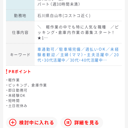
パート（週30時間未満）
勤務地
石川県白山市(コストコ近く)
＼ 軽作業の中でも特に人気な職種 ／ピ
仕事内容
ッキング・倉庫内作業の募集スタート！
★1…
車通勤可／駐車場完備／週払いＯＫ／未経
キーワード
験者歓迎／主婦（ママ）・主夫活躍中／20
代・30代活躍中／30代・40代活躍中…
PRポイント
・軽作業
・ピッキング、倉庫作業
・即日勤務可
・未経験OK
・短時間
・土日祝休み
検討中に入れる
詳細を見る