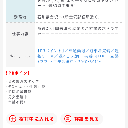
ート（週30時間未満）
勤務地
石川県金沢市（新金沢郵便局近く）
※週30時間未満の就業者が対象の求人です
仕事内容
※ーーーーーーーーーーーーーーーーーー
ー…
【PRポイント】／車通勤可／駐車場完備／週
キーワード
払いＯＫ／週4日未満／扶養内ＯＫ／主婦
（ママ）・主夫活躍中／20代・30代…
PRポイント
・魚の調理スタッフ
・週3日以上～相談可能
・時間相談可能
・男女活躍中
・年齢不問！
検討中に入れる
詳細を見る