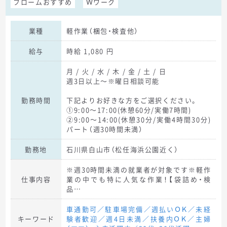
フロームおすすめ
Ｗワーク
業種
軽作業（梱包・検査他）
給与
時給 1,080 円
月 / 火 / 水 / 木 / 金 / 土 / 日
週3日以上～※曜日相談可能
勤務時間
下記よりお好きな方をご選択ください。
①9:00～17:00(休憩60分/実働7時間)
②9:00～14:00(休憩30分/実働4時間30分)
パート（週30時間未満）
勤務地
石川県白山市（松任海浜公園近く）
※週30時間未満の就業者が対象です※軽作
仕事内容
業の中でも特に人気な作業！【袋詰め・検
品…
車通勤可／駐車場完備／週払いＯＫ／未経
キーワード
験者歓迎／週4日未満／扶養内ＯＫ／主婦