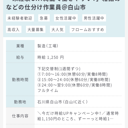
などの仕分け作業員＠白山市
未経験者歓迎
急募
女性活躍中
男性活躍中
高収入
大量募集
大人気
フロームおすすめ
業種
製造（工場）
給与
時給 1,250 円
下記交替制(1週間ずつ)
①7:00～16:00(休憩60分/実働8時間)
勤務時間
②15:00～24:00(休憩60分/実働8時間)
③24:00～翌9:00(休憩60分/実働8時間)
フルタイム
勤務地
石川県白山市（白山IC近く）
＼今だけ時給UPキャンペーン中！／通常時
仕事内容
給1,150円のところ、ずーーっと時給1…