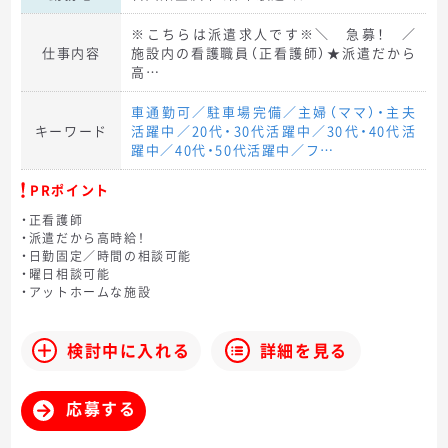
※こちらは派遣求人です※＼ 急募！ ／
仕事内容
施設内の看護職員（正看護師）★派遣だから
高…
車通勤可／駐車場完備／主婦（ママ）・主夫
キーワード
活躍中／20代・30代活躍中／30代・40代活
躍中／40代・50代活躍中／フ…
PRポイント
・正看護師
・派遣だから高時給！
・日勤固定／時間の相談可能
・曜日相談可能
・アットホームな施設
検討中に入れる
詳細を見る
応募する