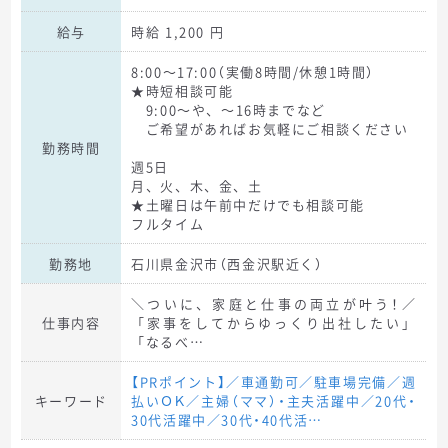
給与
時給 1,200 円
8:00～17:00（実働8時間/休憩1時間）
★時短相談可能
9:00～や、～16時までなど
ご希望があればお気軽にご相談ください
勤務時間
週5日
月、火、木、金、土
★土曜日は午前中だけでも相談可能
フルタイム
勤務地
石川県金沢市（西金沢駅近く）
＼ついに、家庭と仕事の両立が叶う！／
仕事内容
「家事をしてからゆっくり出社したい」
「なるべ…
【PRポイント】／車通勤可／駐車場完備／週
キーワード
払いＯＫ／主婦（ママ）・主夫活躍中／20代・
30代活躍中／30代・40代活…