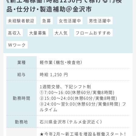
品・仕分け・製造補助＠金沢市
未経験者歓迎
急募
女性活躍中
男性活躍中
高収入
大量募集
大人気
フロームおすすめ
Ｗワーク
業種
軽作業（梱包・検査他）
給与
時給 1,250 円
1週間交替、下記シフト制
①7:00～16:00(休憩60分/実働8時間)
勤務時間
②15:00～24:00(休憩60分/実働8時間)
③24:00～翌9:00(休憩60分/実働8時間) フ
ルタイム
勤務地
石川県金沢市（テルメ金沢近く）
★今年2月～新工場を増設＆稼働スタート！