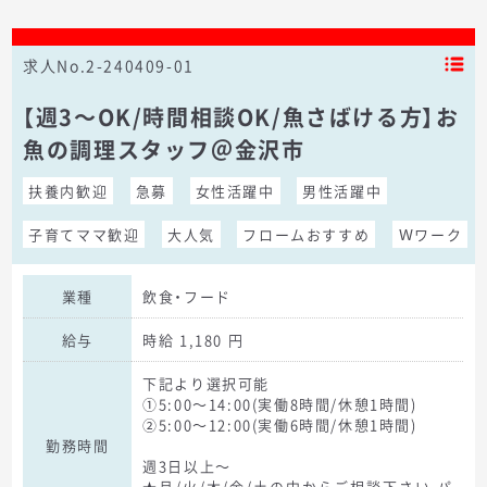
求人No.2-240409-01
【週3～OK/時間相談OK/魚さばける方】お
魚の調理スタッフ＠金沢市
扶養内歓迎
急募
女性活躍中
男性活躍中
子育てママ歓迎
大人気
フロームおすすめ
Ｗワーク
業種
飲食・フード
給与
時給 1,180 円
下記より選択可能
①5:00～14:00(実働8時間/休憩1時間)
②5:00～12:00(実働6時間/休憩1時間)
勤務時間
週3日以上～
★月/火/木/金/土の中からご相談下さい パ