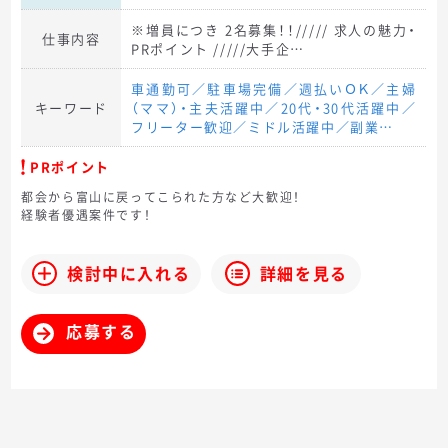
※増員につき 2名募集！！///// 求人の魅力・
仕事内容
PRポイント /////大手企…
車通勤可／駐車場完備／週払いＯＫ／主婦
キーワード
（ママ）・主夫活躍中／20代・30代活躍中／
フリーター歓迎／ミドル活躍中／副業…
PRポイント
都会から富山に戻ってこられた方など大歓迎！
経験者優遇案件です！
検討中に入れる
詳細を見る
応募する