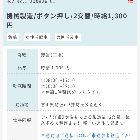
求人No.1-200826-01
機械製造/ボタン押し/2交替/時給1,300
円
急募
女性活躍中
男性活躍中
業種
製造（工場）
給与
時給 1,300 円
①08:00～17:10
勤務時間
②20:00～29:10
※休憩1時間10分 フルタイム
勤務地
富山県砺波市（弁財天公園近く）
【求人詳細】女性もできる製造業！2交替、残
仕事内容
業多めで稼げます！・軽～いアルミ部品を…
車通勤可／週払いＯＫ／未経験者歓迎／20