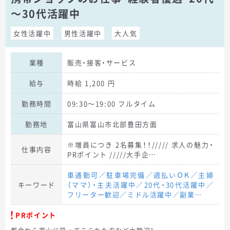
～30代活躍中
女性活躍中
男性活躍中
大人気
業種
販売・接客・サービス
給与
時給 1,200 円
勤務時間
09:30～19:00 フルタイム
勤務地
富山県富山市北部豊田方面
※増員につき 2名募集！！///// 求人の魅力・
仕事内容
PRポイント /////大手企…
車通勤可／駐車場完備／週払いＯＫ／主婦
キーワード
（ママ）・主夫活躍中／20代・30代活躍中／
フリーター歓迎／ミドル活躍中／副業…
PRポイント