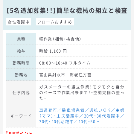
【5名追加募集！！】簡単な機械の組立と検査
女性活躍中
フロームおすすめ
業種
軽作業（梱包・検査他）
給与
時給 1,160 円
勤務時間
08:00～16:40 フルタイム
勤務地
富山県射水市 海老江方面
ガスメーターの組立作業！モクモクと自分
仕事内容
のペースで作業出来ます！・空調完備の整っ
た…
車通勤可／駐車場完備／週払いＯＫ／主婦
キーワード
（ママ）・主夫活躍中／20代・30代活躍中／
30代・40代活躍中／40代・50…
PRポイント